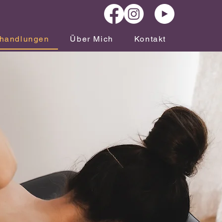
handlungen
Über Mich
Kontakt